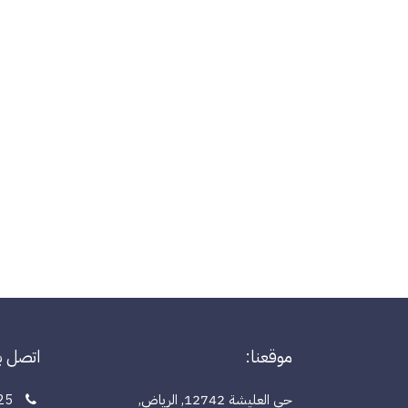
موقعنا:
اتصل بن
حي العليشة 12742, الرياض,
25