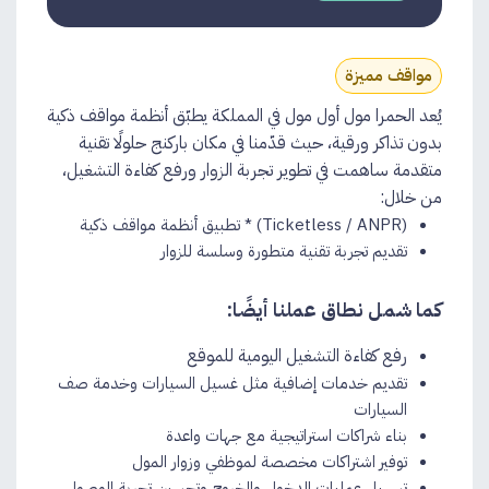
مواقف مميزة
يُعد الحمرا مول أول مول في المملكة يطبّق أنظمة مواقف ذكية
بدون تذاكر ورقية، حيث قدّمنا في مكان باركنج حلولًا تقنية
متقدمة ساهمت في تطوير تجربة الزوار ورفع كفاءة التشغيل،
من خلال:
(Ticketless / ANPR) * تطبيق أنظمة مواقف ذكية
تقديم تجربة تقنية متطورة وسلسة للزوار
كما شمل نطاق عملنا أيضًا:
رفع كفاءة التشغيل اليومية للموقع
تقديم خدمات إضافية مثل غسيل السيارات وخدمة صف
السيارات
بناء شراكات استراتيجية مع جهات واعدة
توفير اشتراكات مخصصة لموظفي وزوار المول
تسهيل عمليات الدخول والخروج وتحسين تجربة الوصول​