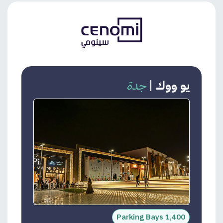
يو ووك
|
جدة
1,400 Parking Bays