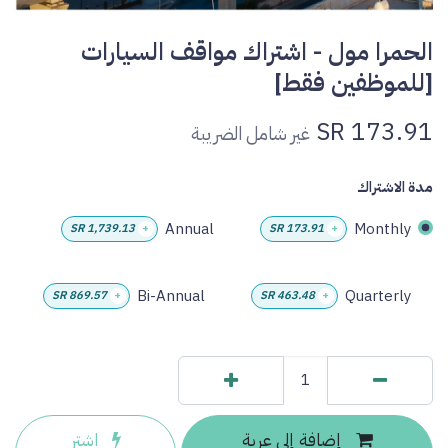
الحمرا مول - اشتراك مواقف السيارات
[للموظفين فقط]
SR
173.91
غير شامل الضريبة
مدة الاشتراك
Annual
Monthly
SR
1,739.13
+
SR
173.91
+
Bi-Annual
Quarterly
SR
869.57
+
SR
463.48
+
إضافة إلى عربة
اشترِ