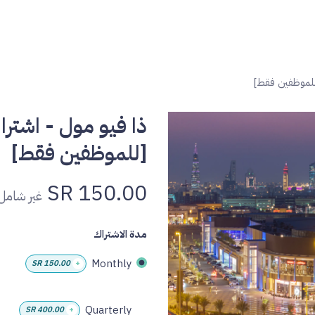
ئيسية
من نحن
الخدمات
المشاريع
الاشتراكات
تواصل معنا
للموظفين فقط]
ذا فيو مول - اشتر
[للموظفين فقط]
SR
150.00
غير شامل 
مدة الاشتراك
Monthly
SR
150.00
+
Quarterly
SR
400.00
+